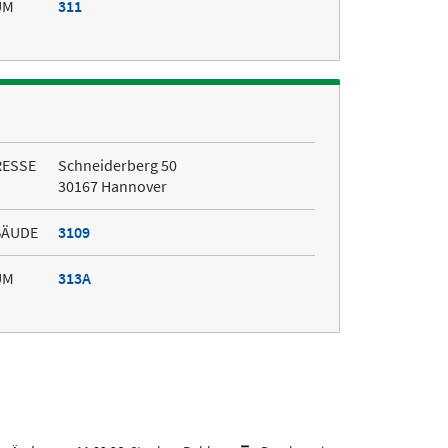
UM
311
RESSE
Schneiderberg 50
30167 Hannover
BÄUDE
3109
UM
313A