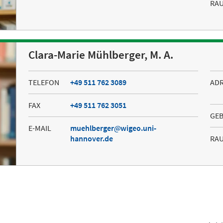
RA
Clara-Marie Mühlberger, M. A.
TELEFON
+49 511 762 3089
AD
FAX
+49 511 762 3051
GE
E-MAIL
muehlberger
wigeo.uni-
hannover.de
RA