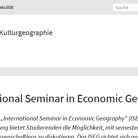
akultät
d Kulturgeographie
tional Seminar in Economic G
 „International Seminar in Economic Geography” (ISEG
ng bietet Studierenden die Möglichkeit, mit semeste
nschaftlern zu diskutieren. Das ISEG richtet sich an