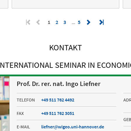
1
2
3
5
KONTAKT
INTERNATIONAL SEMINAR IN ECONOMIC
Prof. Dr. rer. nat. Ingo Liefner
TELEFON
+49 511 762 4492
AD
FAX
+49 511 762 3051
GE
E-MAIL
liefner
wigeo.uni-hannover.de