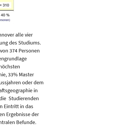
nover alle vier
ilung des Studiums.
e von 374 Personen
tengrundlage
 höchsten
ie, 33% Master
lussjahren oder dem
aftsgeographie in
 die Studierenden
Eintritt in das
rten Ergebnisse der
ntralen Befunde.