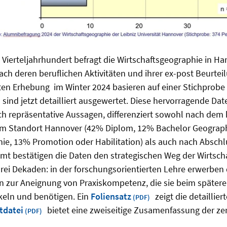
 Vierteljahrhundert befragt die Wirtschaftsgeographie in Han
ach deren beruflichen Aktivitäten und ihrer ex-post Beurte
ten Erhebung im Winter 2024 basieren auf einer Stichprob
 sind jetzt detailliert ausgewertet. Diese hervorragende Da
sch repräsentative Aussagen, differenziert sowohl nach dem
m Standort Hannover (42% Diplom, 12% Bachelor Geograph
hie, 13% Promotion oder Habilitation) als auch nach Absch
mt bestätigen die Daten den strategischen Weg der Wirtsch
drei Dekaden: in der forschungsorientierten Lehre erwerben
 zur Aneignung von Praxiskompetenz, die sie beim späteren 
keln und benötigen. Ein
Foliensatz
zeigt die detaillie
tdatei
bietet eine zweiseitige Zusamenfassung der ze