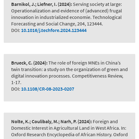
Barnikol, J.; Liefner, I.
(2024):
Serving society at large:
Operationalization and evidence of (advanced) frugal
innovation in industrialized economie. Technological
Forecasting and Social Change, 204, 123444.
DOI:
10.1016/j.techfore.2024.123444
Brueck, C.
(2024):
The role of foreign MNEs in China’s
twin transition: a study on the organization of green and
digital innovation processes. Competitiveness Review,
1-17.
DOI:
10.1108/CR-08-2023-0207
Nolte, K.; Coulibaly, M.; Narh, P.
(2024):
Foreign and
Domestic Interest in Agricultural Land in West Africa. In:
Oxford Research Encyclopedia of African History. Oxford