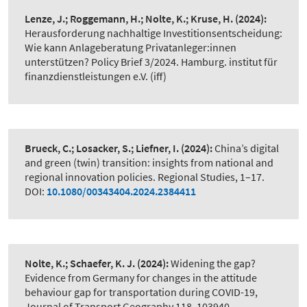
Lenze, J.; Roggemann, H.; Nolte, K.; Kruse, H.
(2024):
Herausforderung nachhaltige Investitionsentscheidung:
Wie kann Anlageberatung Privatanleger:innen
unterstützen? Policy Brief 3/2024. Hamburg. institut für
finanzdienstleistungen e.V. (iff)
Brueck, C.; Losacker, S.; Liefner, I.
(2024):
China’s digital
and green (twin) transition: insights from national and
regional innovation policies. Regional Studies, 1–17.
DOI:
10.1080/00343404.2024.2384411
Nolte, K.; Schaefer, K. J.
(2024):
Widening the gap?
Evidence from Germany for changes in the attitude
behaviour gap for transportation during COVID-19,
Journal of Transport Geography 118, 103940.