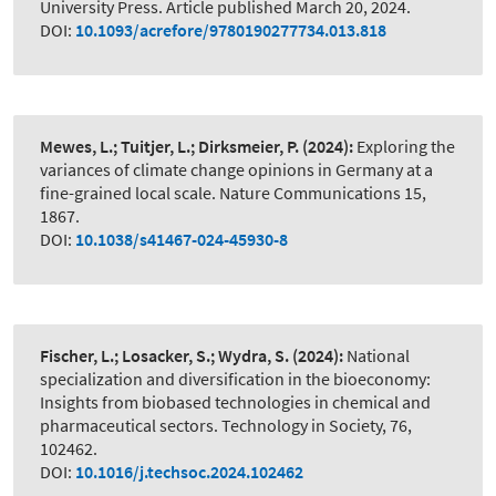
University Press. Article published March 20, 2024.
DOI:
10.1093/acrefore/9780190277734.013.818
Mewes, L.; Tuitjer, L.; Dirksmeier, P.
(2024):
Exploring the
variances of climate change opinions in Germany at a
fine-grained local scale. Nature Communications 15,
1867.
DOI:
10.1038/s41467-024-45930-8
Fischer, L.; Losacker, S.; Wydra, S.
(2024):
National
specialization and diversification in the bioeconomy:
Insights from biobased technologies in chemical and
pharmaceutical sectors. Technology in Society, 76,
102462.
DOI:
10.1016/j.techsoc.2024.102462