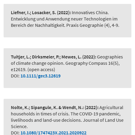
Liefner, I.; Losacker, S.
(2022):
Innovatives China.
Entwicklung und Anwendung neuer Technologien im
Bereich der Nachhaltigkeit. Praxis Geographie (4), 4-9.
Tuitjer, L.; Dirksmeier, P.; Mewes, L.
(2022):
Geographies
of climate change opinion. Geography Compass 16(5),
e12619. (open access)
DOI:
10.1111/gec3.12619
Nolte, K.; Sipangule, K. & Wendt, N.:
(2022):
Agricultural
households in times of crisis. The COVID-19 pandemic,
livelihoods and land-use decisions. Journal of Land Use
Science.
DOI:
10.1080/1747423X.2021.2020922