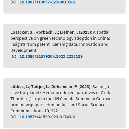
DOI:
10.1007/s10037-023-00193-6
Losacker, S.; Horbach, J.; Liefner, I.
(2023):
A spatial
perspective on green technology adoption in China:
insights from patent licensing data. Innovation and
Development.
DOI:
10.1080/2157930X.2023.2233199
Lütkes, L.; Tuitjer, L.; Dirksmeier, P.
(2023):
Sailing to
save the planet? Media-produced narratives of Greta
Thunberg’s trip to the UN Climate Summit in German
print newspapers. Humanities and Social Sciences
Communications 10, 242.
DOI:
10.1057/s41599-023-01743-6