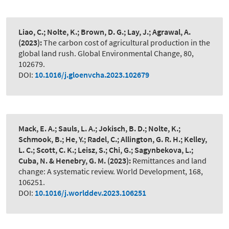
Liao, C.; Nolte, K.; Brown, D. G.; Lay, J.; Agrawal, A.
(2023):
The carbon cost of agricultural production in the
global land rush. Global Environmental Change, 80,
102679.
DOI:
10.1016/j.gloenvcha.2023.102679
Mack, E. A.; Sauls, L. A.; Jokisch, B. D.; Nolte, K.;
Schmook, B.; He, Y.; Radel, C.; Allington, G. R. H.; Kelley,
L. C.; Scott, C. K.; Leisz, S.; Chi, G.; Sagynbekova, L.;
Cuba, N. & Henebry, G. M.
(2023):
Remittances and land
change: A systematic review. World Development, 168,
106251.
DOI:
10.1016/j.worlddev.2023.106251