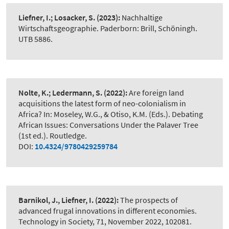
Liefner, I.; Losacker, S.
(2023):
Nachhaltige
Wirtschaftsgeographie. Paderborn: Brill, Schöningh.
UTB 5886.
Nolte, K.; Ledermann, S.
(2022):
Are foreign land
acquisitions the latest form of neo-colonialism in
Africa? In: Moseley, W.G., & Otiso, K.M. (Eds.). Debating
African Issues: Conversations Under the Palaver Tree
(1st ed.). Routledge.
DOI:
10.4324/9780429259784
Barnikol, J., Liefner, I.
(2022):
The prospects of
advanced frugal innovations in different economies.
Technology in Society, 71, November 2022, 102081.