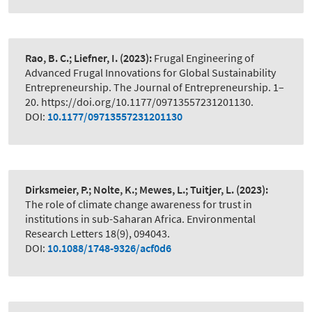
Rao, B. C.; Liefner, I.
(2023):
Frugal Engineering of
Advanced Frugal Innovations for Global Sustainability
Entrepreneurship. The Journal of Entrepreneurship. 1–
20. https://doi.org/10.1177/09713557231201130.
DOI:
10.1177/09713557231201130
Dirksmeier, P.; Nolte, K.; Mewes, L.; Tuitjer, L.
(2023):
The role of climate change awareness for trust in
institutions in sub-Saharan Africa. Environmental
Research Letters 18(9), 094043.
DOI:
10.1088/1748-9326/acf0d6