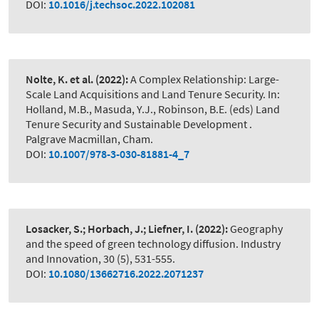
DOI:
10.1016/j.techsoc.2022.102081
Nolte, K. et al.
(2022):
A Complex Relationship: Large-
Scale Land Acquisitions and Land Tenure Security. In:
Holland, M.B., Masuda, Y.J., Robinson, B.E. (eds) Land
Tenure Security and Sustainable Development .
Palgrave Macmillan, Cham.
DOI:
10.1007/978-3-030-81881-4_7
Losacker, S.; Horbach, J.; Liefner, I.
(2022):
Geography
and the speed of green technology diffusion. Industry
and Innovation, 30 (5), 531-555.
DOI:
10.1080/13662716.2022.2071237