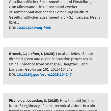
Gesellschaftlicher Zusammenhalt und Einstellungen
zum Klimawandel in Deutschland Zweiter
Zusammenhaltsbericht des Forschungsinstituts
Gesellschaftlicher Zusammenhalt (FGZ). Leipzig: FGZ, S.
52-61.
DOI:
10.82162/1wsq-fh98
Brueck, C.; Liefner, I.
(2025):
Local varieties of state-
directed green and digital innovation processes in
China: Evidence from Shanghai, Hangzhou, and
Longyan. Geoforum 161 (2025) 104247.
DOI:
10.1016/j.geoforum.2025.104247
Fischer, L.; Losacker, S.
(2025):
How to build (in) the
future? Legitimacy of socio-technical visions in a bio-
based construction sector. Environmental Innovation