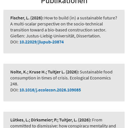
Publikationen
Fischer, L.
(2026):
How to build (in) a sustainable future?
A multi-scalar perspective on the socio-technical
transition toward a bio-based construction sector.
Gießen: Justus-Liebig-Universität, Dissertation.
DOI:
10.22029/jlupub-20874
Nolte, K.; Kruse H.; Tuitjer L.
(2026):
Sustainable food
consumption in times of crisis. Ecological Economics
248.
DOI:
10.1016/j.ecolecon.2026.109085
Lütkes, L.; Dirksmeier; P.; Tuitjer, L.
(2026):
From
committed to dismissive: how conspiracy mentality and