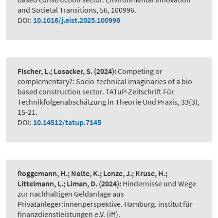
and Societal Transitions, 56, 100996.
DOI:
10.1016/j.eist.2025.100996
Fischer, L.; Losacker, S.
(2024):
Competing or
complementary?: Socio-technical imaginaries of a bio-
based construction sector. TATuP-Zeitschrift Für
Technikfolgenabschätzung in Theorie Und Praxis, 33(3),
15-21.
DOI:
10.14512/tatup.7145
Roggemann, H.; Nolte, K.; Lenze, J.; Kruse, H.;
Littelmann, L.; Liman, D.
(2024):
Hindernisse und Wege
zur nachhaltigen Geldanlage aus
Privatanleger:innenperspektive. Hamburg. institut für
finanzdienstleistungen e.V. (iff).