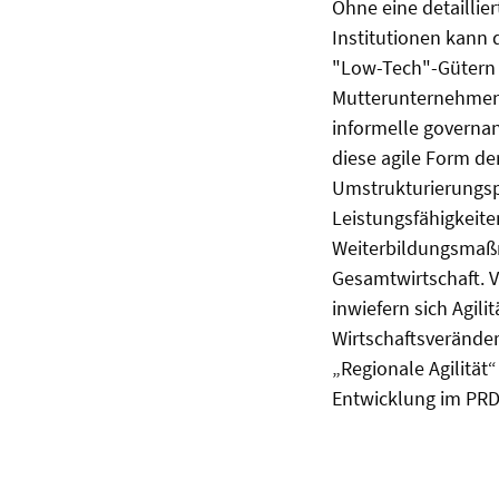
Ohne eine detailli
Institutionen kann 
"Low-Tech"-Gütern n
Mutterunternehmen 
informelle governan
diese agile Form de
Umstrukturierungsp
Leistungsfähigkeit
Weiterbildungsmaßn
Gesamtwirtschaft. V
inwiefern sich Agi
Wirtschaftsveränder
„Regionale Agilität
Entwicklung im PRD