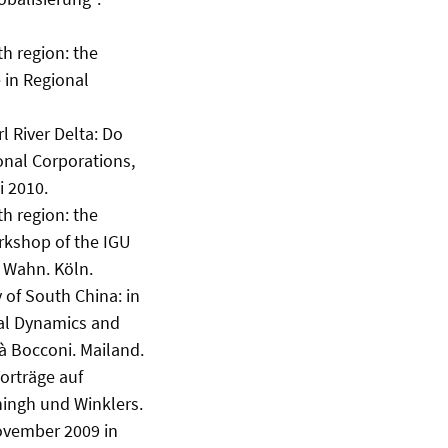
h region: the
 in Regional
l River Delta: Do
nal Corporations,
i 2010.
h region: the
orkshop of the IGU
s Wahn. Köln.
 of South China: in
ial Dynamics and
à Bocconi. Mailand.
orträge auf
ingh und Winklers.
ovember 2009 in