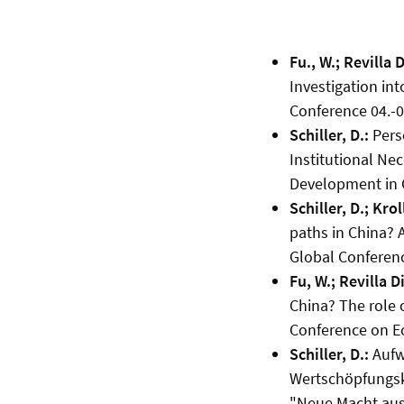
Fu., W.; Revilla D
Investigation int
Conference 04.-0
Schiller, D.:
Perso
Institutional Ne
Development in Ch
Schiller, D.; Kroll
paths in China? 
Global Conferenc
Fu, W.; Revilla Di
China? The role o
Conference on Ec
Schiller, D.:
Aufw
Wertschöpfungske
"Neue Macht aus 