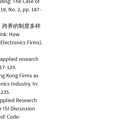
ding: The Case of
8, No. 2, pp. 187-
联系：跨界的制度多样
nk: How
Electronics Firms).
 applied research
117-129.
ng Kong Firms as
ics Industry. In:
-235.
Applied Research
 ISI Discussion
ed! Code: