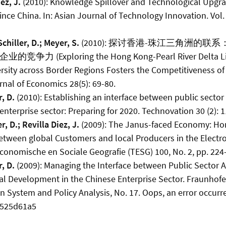
ez, J.
(2010): Knowledge Spillover and Technological Upgra
ce China. In: Asian Journal of Technology Innovation. Vol. 1
Schiller, D.; Meyer, S.
(2010): 探讨香港-珠江三角洲的
 (Exploring the Hong Kong-Pearl River Delta Li
ersity across Border Regions Fosters the Competitiveness of 
nal of Economics 28(5): 69-80.
r, D.
(2010): Establishing an interface between public sector
nterprise sector: Preparing for 2020. Technovation 30 (2): 
r, D.; Revilla Diez, J.
(2009): The Janus-faced Economy: Ho
etween global Customers and local Producers in the Electron
 Economische en Sociale Geografie (TESG) 100, No. 2, pp. 224
r, D.
(2009): Managing the Interface between Public Sector 
l Development in the Chinese Enterprise Sector. Fraunhofer
n System and Policy Analysis, No. 17. Oops, an error occurr
525d61a5