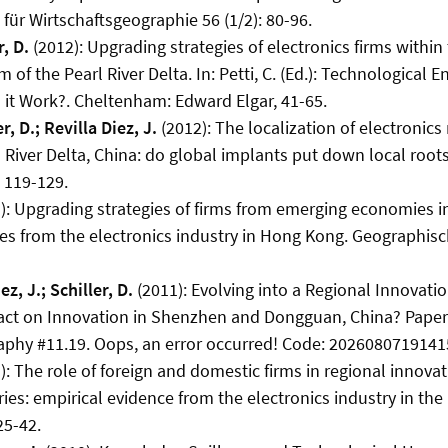
t für Wirtschaftsgeographie 56 (1/2): 80-96.
r, D.
(2012): Upgrading strategies of electronics firms within
 of the Pearl River Delta. In: Petti, C. (Ed.): Technological 
it Work?. Cheltenham: Edward Elgar, 41-65.
r, D.; Revilla Diez, J.
(2012): The localization of electronics
l River Delta, China: do global implants put down local root
 119-129.
): Upgrading strategies of firms from emerging economies i
es from the electronics industry in Hong Kong. Geographische
ez, J.; Schiller, D.
(2011): Evolving into a Regional Innovat
ct on Innovation in Shenzhen and Dongguan, China? Papers
phy #11.19. Oops, an error occurred! Code: 202608071914
): The role of foreign and domestic firms in regional innova
es: empirical evidence from the electronics industry in the 
25-42.