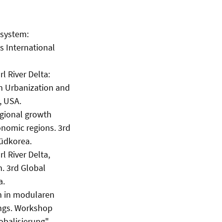
 system:
cs International
l River Delta:
on Urbanization and
, USA.
egional growth
onomic regions. 3rd
Südkorea.
l River Delta,
n. 3rd Global
a.
n in modularen
ongs. Workshop
balisierung".