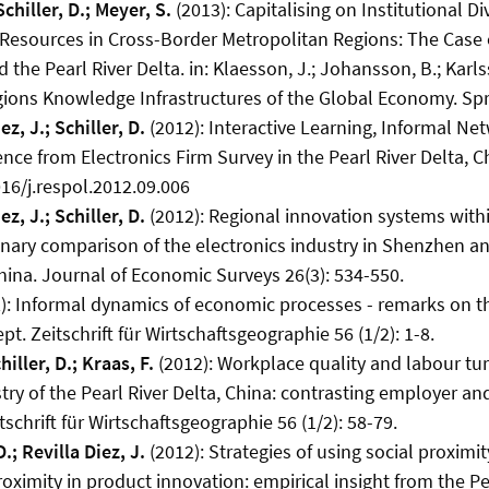
Schiller, D.; Meyer, S.
(2013): Capitalising on Institutional Di
sources in Cross-Border Metropolitan Regions: The Case o
the Pearl River Delta. in: Klaesson, J.; Johansson, B.; Karlss
ions Knowledge Infrastructures of the Global Economy. Spr
ez, J.; Schiller, D.
(2012): Interactive Learning, Informal Ne
nce from Electronics Firm Survey in the Pearl River Delta, C
016/j.respol.2012.09.006
ez, J.; Schiller, D.
(2012): Regional innovation systems withi
onary comparison of the electronics industry in Shenzhen 
hina. Journal of Economic Surveys 26(3): 534-550.
): Informal dynamics of economic processes - remarks on th
pt. Zeitschrift für Wirtschaftsgeographie 56 (1/2): 1-8.
iller, D.; Kraas, F.
(2012): Workplace quality and labour tur
stry of the Pearl River Delta, China: contrasting employer a
tschrift für Wirtschaftsgeographie 56 (1/2): 58-79.
D.; Revilla Diez, J.
(2012): Strategies of using social proximi
oximity in product innovation: empirical insight from the Pea