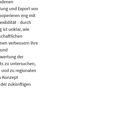
andenen
llung und Export von
ooperieren eng mit
ibilität - durch
ist unklar, wie
schaftlichen
men verbessern ihre
 und
fwertung der
kts zu untersuchen,
 und zu regionalen
um Konzept
 der zukünftigen