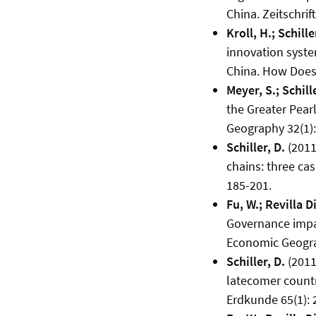
China. Zeitschrif
Kroll, H.; Schille
innovation system
China. How Does 
Meyer, S.; Schille
the Greater Pear
Geography 32(1):
Schiller, D.
(2011
chains: three cas
185-201.
Fu, W.; Revilla Di
Governance impa
Economic Geogra
Schiller, D.
(2011
latecomer countri
Erdkunde 65(1): 