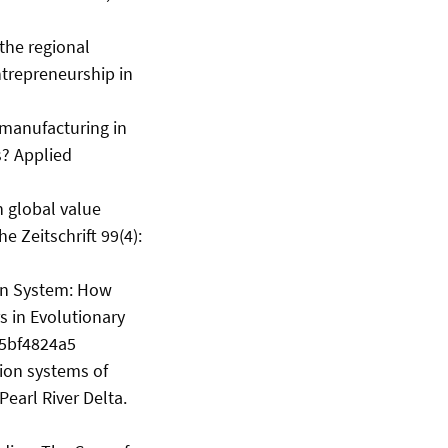
 the regional
Entrepreneurship in
 manufacturing in
s? Applied
n global value
 Zeitschrift 99(4):
ion System: How
 in Evolutionary
15bf4824a5
tion systems of
Pearl River Delta.