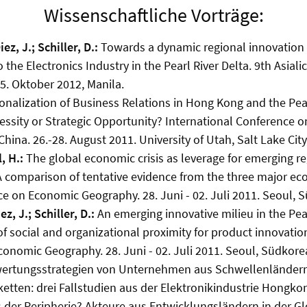
Wissenschaftliche Vorträge:
iez, J.; Schiller, D.:
Towards a dynamic regional innovation
o the Electronics Industry in the Pearl River Delta. 9th Asiali
5. Oktober 2012, Manila.
nalization of Business Relations in Hong Kong and the Pear
cessity or Strategic Opportunity? International Conference 
ina. 26.-28. August 2011. University of Utah, Salt Lake City
, H.:
The global economic crisis as leverage for emerging r
A comparison of tentative evidence from the three major ec
e on Economic Geography. 28. Juni - 02. Juli 2011. Seoul, 
ez, J.; Schiller, D.:
An emerging innovative milieu in the Pear
f social and organizational proximity for product innovatio
onomic Geography. 28. Juni - 02. Juli 2011. Seoul, Südkore
ertungsstrategien von Unternehmen aus Schwellenländer
tten: drei Fallstudien aus der Elektronikindustrie Hongk
der Peripherie? Akteure aus Entwicklungsländern in der Glo