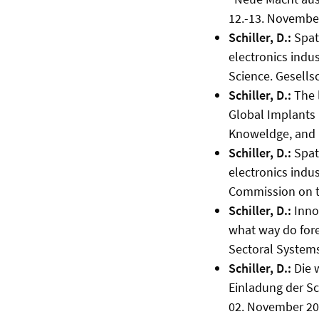
12.-13. Novembe
Schiller, D.:
Spati
electronics indu
Science. Gesells
Schiller, D.:
The l
Global Implants
Knoweldge, and N
Schiller, D.:
Spati
electronics indus
Commission on t
Schiller, D.:
Innov
what way do fore
Sectoral Systems
Schiller, D.:
Die 
Einladung der S
02. November 20