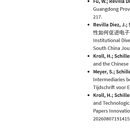
Fu, W.; Revilla Di
Guangdong Provin
217.
Revilla Diez, J.; 
性如何促进电子企业的竞争力
Institutional Div
South China Jour
Kroll, H.; Schille
and the Chinese e
Meyer, S.; Schille
Intermediaries b
Tijdschrift voor
Kroll, H.; Schille
and Technologica
Papers Innovatio
20260807191415