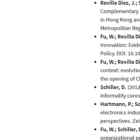
Revilla Diez, J.; 
Complementary Re
in Hong Kong and 
Metropolitan Reg
Fu, W.; Revilla Di
Innovation: Evide
Policy. DOI: 10.1
Fu, W.; Revilla Di
context: evoluti
the opening of C
Schiller, D.
(2012
informality conce
Hartmann, P.; Sch
electronics indu
perspectives. Zei
Fu, W.; Schiller, 
organizational pr