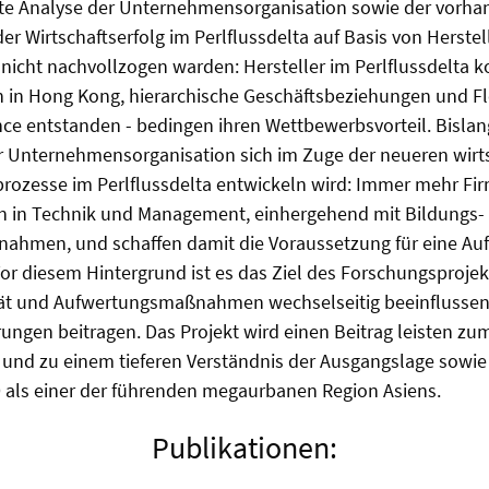
erte Analyse der Unternehmensorganisation sowie der vorh
der Wirtschaftserfolg im Perlflussdelta auf Basis von Herste
icht nachvollzogen warden: Hersteller im Perlflussdelta k
in Hong Kong, hierarchische Geschäftsbeziehungen und Flex
ce entstanden - bedingen ihren Wettbewerbsvorteil. Bislang 
r Unternehmensorganisation sich im Zuge der neueren wirt
rozesse im Perlflussdelta entwickeln wird: Immer mehr Fir
en in Technik und Management, einhergehend mit Bildungs-
ahmen, und schaffen damit die Voraussetzung für eine Au
or diesem Hintergrund ist es das Ziel des Forschungsproje
lität und Aufwertungsmaßnahmen wechselseitig beeinflussen
ungen beitragen. Das Projekt wird einen Beitrag leisten z
“ und zu einem tieferen Verständnis der Ausgangslage sowie
 als einer der führenden megaurbanen Region Asiens.
Publikationen: