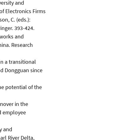
versity and
f Electronics Firms
on, C. (eds.):
inger. 393-424.
tworks and
hina. Research
n a transitional
and Dongguan since
e potential of the
nover in the
nd employee
ty and
rl River Delta,