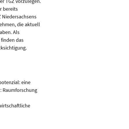
er TGZ vorzulegen.
r bereits
Z Niedersachsens
nehmen, die aktuell
aben. Als
 finden das
ksichtigung.
otenzial: eine
n: Raumforschung
irtschaftliche