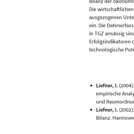
Bilanz der ökonomi
Die wirtschaftliche
ausgezogenen Unter
ein. Die Datenerfas
in TGZ ansässig sin
Erfolgsindikatoren 
technologische Pot
Liefner, I.
(2004)
empirische Anal
und Raumordnung
Liefner, I.
(2002):
Bilanz. Hannover