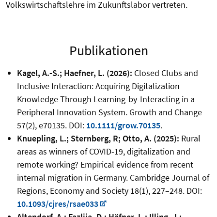
Volkswirtschaftslehre im Zukunftslabor vertreten.
Publikationen
Kagel, A.-S.; Haefner, L. (2026):
Closed Clubs and
Inclusive Interaction: Acquiring Digitalization
Knowledge Through Learning-by-Interacting in a
Peripheral Innovation System. Growth and Change
57(2), e70135. DOI:
10.1111/grow.70135
.
Knuepling, L.; Sternberg, R; Otto, A. (2025):
Rural
areas as winners of COVID-19, digitalization and
remote working? Empirical evidence from recent
internal migration in Germany. Cambridge Journal of
Regions, Economy and Society 18(1), 227–248. DOI:
10.1093/cjres/rsae033
Altendorf, A.; Fazlija, D.; Häfner, L.; Illing, J.;