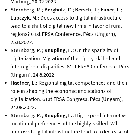
Marburg, 20.02.2023.
Sternberg, R.; Bergholz, C.;
Bersch
, J.;
Füner
, L.;
Lubczyk
, M.:
Does
access
to digital
infrastructure
lead
to a
shift
of digital
new
firms
in
favor
of
rural
regions
? 61st
ERSA
Conference
.
Pécs
(Ungarn),
25.8.2022.
Sternberg, R.;
Knüpling
, L.:
On
the
spatiality
of
digitalization
: Migration of
the
highly
-
skilled
and
interregional
disparities
. 61st
ERSA
Conference
.
Pécs
(Ungarn), 24.8.2022.
Haefner, L.:
Regional digital competences and their
role in shaping the economic implications of
digitalization. 61st ERSA Congress. Pécs (Ungarn),
24.08.2022.
Sternberg, R.; Knüpling, L.:
High-speed internet vs.
locational preferences of the highly-skilled: Will
improved digital infrastructure lead to a decrease of